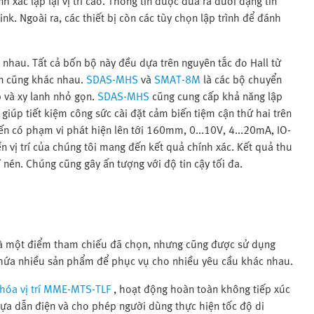
 xác lặp lại vị trí cao. Thông tin được đưa ra dưới dạng tín
k. Ngoài ra, các thiết bị còn các tùy chọn lập trình để đánh
ác nhau. Tất cả bốn bộ này đều dựa trên nguyên tắc đo Hall từ
ện cũng khác nhau.
SDAS-MHS
và
SMAT-8M
là các bộ chuyển
p và xy lanh nhỏ gọn.
SDAS-MHS
cũng cung cấp khả năng lập
y giúp tiết kiệm công sức cài đặt cảm biến tiệm cận thứ hai trên
n có phạm vi phát hiện lên tới 160mm, 0...10V, 4...20mA, IO-
n vị trí của chúng tôi mang đến kết quả chính xác. Kết quả thu
én. Chúng cũng gây ấn tượng với độ tin cậy tối đa.
và một điểm tham chiếu đã chọn, nhưng cũng được sử dụng
 chứa nhiều sản phẩm để phục vụ cho nhiều yêu cầu khác nhau.
hóa vị trí MME-MTS-TLF
, hoạt động hoàn toàn không tiếp xúc
hựa dẫn điện và cho phép người dùng thực hiện tốc độ di