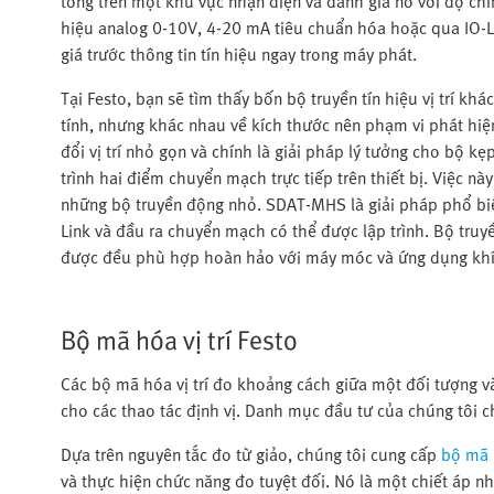
tông trên một khu vực nhận diện và đánh giá nó với độ chính
hiệu analog 0-10V, 4-20 mA tiêu chuẩn hóa hoặc qua IO-Lin
giá trước thông tin tín hiệu ngay trong máy phát.
Tại Festo, bạn sẽ tìm thấy bốn bộ truyền tín hiệu vị trí kh
tính, nhưng khác nhau về kích thước nên phạm vi phát hi
đổi vị trí nhỏ gọn và chính là giải pháp lý tưởng cho bộ kẹ
trình hai điểm chuyển mạch trực tiếp trên thiết bị. Việc nà
những bộ truyền động nhỏ. SDAT-MHS là giải pháp phổ biế
Link và đầu ra chuyển mạch có thể được lập trình. Bộ truyề
được đều phù hợp hoàn hảo với máy móc và ứng dụng khí n
Bộ mã hóa vị trí Festo
Các bộ mã hóa vị trí đo khoảng cách giữa một đối tượng 
cho các thao tác định vị. Danh mục đầu tư của chúng tôi
Dựa trên nguyên tắc đo từ giảo, chúng tôi cung cấp
bộ mã 
và thực hiện chức năng đo tuyệt đối. Nó là một chiết áp n