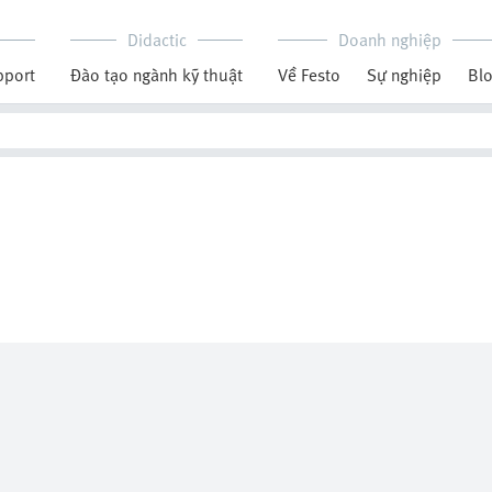
Didactic
Doanh nghiệp
pport
Đào tạo ngành kỹ thuật
Về Festo
Sự nghiệp
Bl