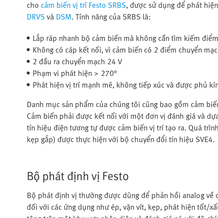
cho
cảm biến vị trí Festo SRBS
, được sử dụng để phát hiện
DRVS
và
DSM
. Tính năng của SRBS là:
Lắp ráp nhanh bộ cảm biến mà không cần tìm kiếm điể
Không có cáp kết nối, vì cảm biến có 2 điểm chuyển mạ
2 đầu ra chuyển mạch 24 V
Phạm vi phát hiện > 270°
Phát hiện vị trí mạnh mẽ, không tiếp xúc và được phủ kín
Danh mục sản phẩm của chúng tôi cũng bao gồm cảm biến 
Cảm biến phải được kết nối với một đơn vị đánh giá và dựa 
tín hiệu điện tương tự được cảm biến vị trí tạo ra. Quá trìn
kẹp gắp) được thực hiện với bộ chuyển đổi tín hiệu SVE4.
Bộ phát định vị Festo
Bộ phát định vị thường được dùng để phản hồi analog về c
đối với các ứng dụng như ép, vặn vít, kẹp, phát hiện tốt/x