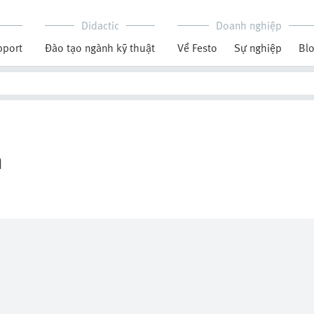
Didactic
Doanh nghiệp
pport
Đào tạo ngành kỹ thuật
Về Festo
Sự nghiệp
Bl
n