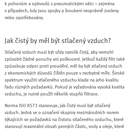
k pohonům a opbvodů s pneumatickými válci – zejména
v případech, kdy jsou spojky a šroubení nesprávně zvoleny
nebo opotřebovány.
Jak čistý by měl být stlačený vzduch?
Stlačený vzduch musí být vždy natolik čistý, aby nemohl
způsobit žádné poruchy ani poškození. Jelikož každý filtr také
způsobuje odpor proti proudění, měl by být stlačený vzduch
z ekonomických důvodů čištěn pouze v nezbytné míře. Široké
spektrum využití stlačeného vzduchu klade na jeho kvalitu
řadu různých požadavků. Pokud je vyžadována vysoká kvalita
vzduchu, je nutné použít několik stupňů filtrace.
Norma ISO 8573 stanovuje, jak čistý musí být stlačený
vzduch. Jedná se o označení skupiny mezinárodních norem
týkajících se požadavků na čistotu stlačeného vzduchu, které
stanovují maximální obsah pevných částic, vody a oleje, které