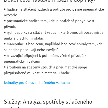
• hadice na stlačený vzduch a potrubí pro pevné pneumatické
rozvody
• pneumatické hadice tam, kde je potřebná pohyblivost
přívodu
• rychlospojky na stlačený vzduch, které omezují počet míst s
úniky a urychlují instalaci
• manipulaci s hadicemi, například hadicové spirály tam, kde
se hadice posouvají nebo navíjejí
• navazující připojení k pohonům, včetně přívodů k
pneumatickým válcům
• šroubení na stlačený vzduch a pneumatické spoje
přizpůsobené velikosti a materiálu hadic
Jednotky pro úpravu stlačeného vzduchu
Služby: Analýza spotřeby stlačeného