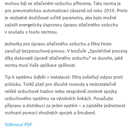
mohou být ve stlačeném vzduchu přítomny. Tato norma je
pro pneumatickou automatizaci závazná od roku 2010. Proto
je nezbytné dodržovat určité parametry, aby bylo možné
zajistit energeticky úspornou úpravu stlačeného vzduchu
v souladu s touto normou.
Jednotky pro úpravu stlačeného vzduchu a filtry Festo
zaručují bezporuchový provoz. V brožuře „Spolehlivé procesy
díky dokonalé úpravě stlačeného vzduchu“ se dozvíte, jaké
normy musí Vaše aplikace splňovat.
Tip k systému (výběr + instalace): filtry ovlivňují odpor proti
průtoku. Totéž platí pro dlouhé rozvody a nedostatečně
veliké vzduchové hadice nebo nesprávně zvolené spojky
vzduchového systému na výrobních linkách. Považujte
přípravu a distribuci za jeden systém – a zajistěte jednotnost
rozhraní pomocí vhodných spojek a šroubení.
Stáhnout PDF