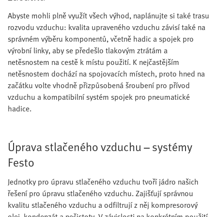
Abyste mohli plně využít všech výhod, naplánujte si také trasu
rozvodu vzduchu: kvalita upraveného vzduchu závisí také na
správném výběru komponentů, včetně hadic a spojek pro
výrobní linky, aby se předešlo tlakovým ztrátám a
netěsnostem na cestě k místu použití. K nejčastějším
netěsnostem dochází na spojovacích místech, proto hned na
začátku volte vhodně přizpůsobená šroubení pro přívod
vzduchu a kompatibilní systém spojek pro pneumatické
hadice.
Úprava stlačeného vzduchu – systémy
Festo
Jednotky pro úpravu stlačeného vzduchu tvoří jádro našich
řešení pro úpravu stlačeného vzduchu. Zajišťují správnou
kvalitu stlačeného vzduchu a odfiltrují z něj kompresorový
olej, kondenzát a nečistoty. V závislosti na konkrétním použití