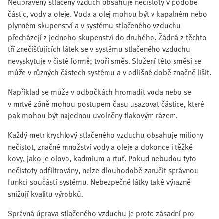
Neupravený stlačený vzduch obsahuje nečistoty v podobě
částic, vody a oleje. Voda a olej mohou být v kapalném nebo
plynném skupenství a v systému stlačeného vzduchu
přecházejí z jednoho skupenství do druhého. Žádná z těchto
tří znečišťujících látek se v systému stlačeného vzduchu
nevyskytuje v čisté formě; tvoří směs. Složení této směsi se
může v různých částech systému a v odlišné době značně lišit.
Například se může v odbočkách hromadit voda nebo se
v mrtvé zóně mohou postupem času usazovat částice, které
pak mohou být najednou uvolněny tlakovým rázem.
Každý metr krychlový stlačeného vzduchu obsahuje miliony
nečistot, značné množství vody a oleje a dokonce i těžké
kovy, jako je olovo, kadmium a rtuť. Pokud nebudou tyto
nečistoty odfiltrovány, nelze dlouhodobě zaručit správnou
funkci součástí systému. Nebezpečné látky také výrazně
snižují kvalitu výrobků.
Správná úprava stlačeného vzduchu je proto zásadní pro