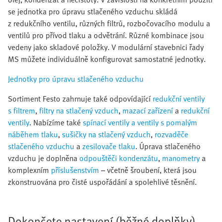
se jednotka pro úpravu stlačeného vzduchu skládá
z redukčního ventilu, různých filtrů, rozbočovacího modulu a
ventilů pro přívod tlaku a odvětrání. Různé kombinace jsou
vedeny jako skladové položky. V modulární stavebnici řady
MS můžete individuálně konfigurovat samostatné jednotky.
Jednotky pro úpravu stlačeného vzduchu
Sortiment Festo zahrnuje také odpovídající
redukční ventily
s filtrem
,
filtry na stlačený vzduch
,
mazací zařízení
a
redukční
ventily
. Nabízíme také
spínací ventily a ventily s pomalým
náběhem tlaku
,
sušičky na stlačený vzduch
,
rozvaděče
stlačeného vzduchu
a
zesilovače tlaku
. Úprava stlačeného
vzduchu je doplněna
odpouštěči kondenzátu
,
manometry
a
komplexním
příslušenstvím
– včetně šroubení, která jsou
zkonstruována pro čisté uspořádání a spolehlivé těsnění.
Dokončete nastavení (běžné doplňky)