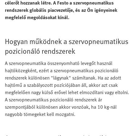
célerőt hozzanak létre. A Festo a szervopneumatikus
rendszerek globális piacvezetője, és az Ön igényeinek
megfelelő megoldásokat kínál.
Hogyan működnek a szervopneumatikus
pozicionáló rendszerek
A szervopneumatika összenyomható levegőt használ
hajtóközegként, ezért a szervopneumatikus pozicionáló
rendszerek különösen "lágynak" számítanak. Ha az adott
hajtómű a szabályozott pozíciójában áll, akkor azt csak
megfelelően nagy külső erővel lehet elmozdítani vagy eltolni.
A szervopneumatikus pozicionáló rendszerek ár
szempontjából különösen akkor vonzóak, ha 10 kg-nál
nagyobb tömegeket kell mozgatni.