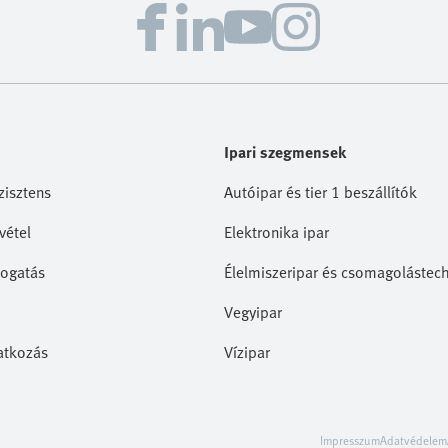
Ipari szegmensek
zisztens
Autóipar és tier 1 beszállítók
vétel
Elektronika ipar
ogatás
Élelmiszeripar és csomagolástec
Vegyipar
ratkozás
Vízipar
Impresszum
Adatvédelem