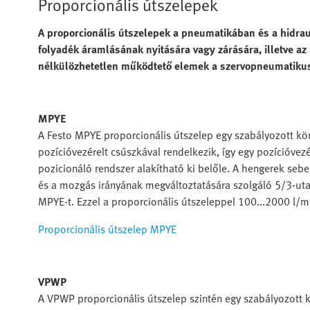
Proporcionális útszelepek
A proporcionális útszelepek a pneumatikában és a hidrau
folyadék áramlásának nyitására vagy zárására, illetve a
nélkülözhetetlen működtető elemek a szervopneumatikus
MPYE
A Festo MPYE proporcionális útszelep egy szabályozott kö
pozícióvezérelt csúszkával rendelkezik, így egy pozícióve
pozicionáló rendszer alakítható ki belőle. A hengerek seb
és a mozgás irányának megváltoztatására szolgáló 5/3-uta
MPYE-t. Ezzel a proporcionális útszeleppel 100...2000 l/
Proporcionális útszelep MPYE
VPWP
A VPWP proporcionális útszelep szintén egy szabályozott kö