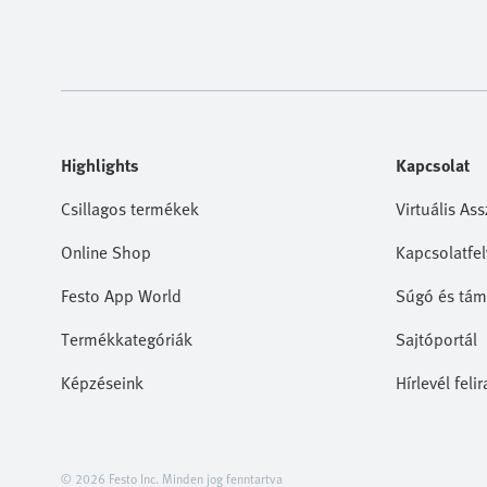
Highlights
Kapcsolat
Csillagos termékek
Virtuális Ass
Online Shop
Kapcsolatfel
Festo App World
Súgó és tám
Termékkategóriák
Sajtóportál
Képzéseink
Hírlevél feli
© 2026 Festo Inc. Minden jog fenntartva