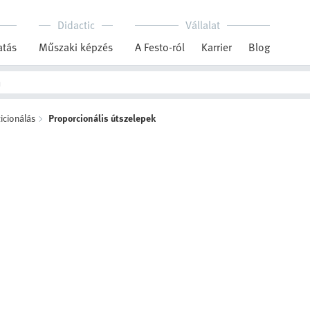
Didactic
Vállalat
tás
Műszaki képzés
A Festo-ról
Karrier
Blog
icionálás
Proporcionális útszelepek