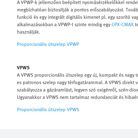
A VPWP-k jellemzően beépített nyomásérzékelőkkel rendelke
megbízhatóan biztosítják a pontos erőszabályozást. Tovább
funkció és egy integrált digitális kimenet pl. egy szorító
alkalmazásokban a VPWP-t szinte mindig egy
CPX-CMAX
t
használják.
Proporcionális útszelep VPWP
VPWS
A VPWS proporcionális útszelep egy új, kompakt és nagy t
es patronos szelep nagy térfogatárammal. A VPWS direkt v
szabályozza a gázáramlást, legyen szó oxigénről, szén-dioxi
Ugyanakkor a VPWS nem tartalmaz redundanciát és hibaérzé
Proporcionális útszelep VPWS