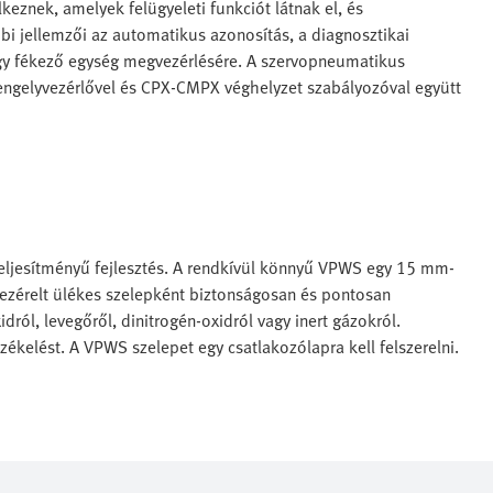
znek, amelyek felügyeleti funkciót látnak el, és
i jellemzői az automatikus azonosítás, a diagnosztikai
 vagy fékező egység megvezérlésére. A szervopneumatikus
engelyvezérlővel és CPX-CMPX véghelyzet szabályozóval együtt
eljesítményű fejlesztés. A rendkívül könnyű VPWS egy 15 mm-
ezérelt ülékes szelepként biztonságosan és pontosan
dról, levegőről, dinitrogén-oxidról vagy inert gázokról.
kelést. A VPWS szelepet egy csatlakozólapra kell felszerelni.