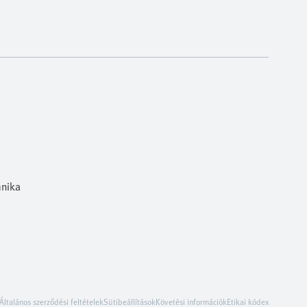
hnika
Általános szerződési feltételek
Sütibeállítások
Követési információk
Etikai kódex