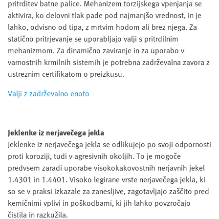
pritrditev batne palice. Mehanizem torzijskega vpenjanja se
aktivira, ko delovni tlak pade pod najmanjšo vrednost, in je
lahko, odvisno od tipa, z mrtvim hodom ali brez njega. Za
statično pritrjevanje se uporabljajo valji s pritrdilnim
mehanizmom. Za dinamično zaviranje in za uporabo v
varnostnih krmilnih sistemih je potrebna zadrževalna zavora z
ustreznim certifikatom o preizkusu.
Valji z zadrževalno enoto
Jeklenke iz nerjavečega jekla
Jeklenke iz nerjavečega jekla se odlikujejo po svoji odpornosti
proti koroziji, tudi v agresivnih okoljih. To je mogoče
predvsem zaradi uporabe visokokakovostnih nerjavnih jekel
1.4301 in 1.4401. Visoko legirane vrste nerjavečega jekla, ki
so se v praksi izkazale za zanesljive, zagotavljajo zaščito pred
kemičnimi vplivi in poškodbami, ki jih lahko povzročajo
čistila in razkužila.