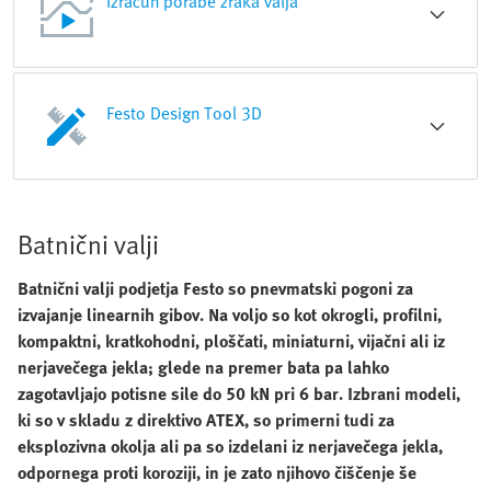
Izračun porabe zraka valja
Festo Design Tool 3D
Batnični valji
Batnični valji podjetja Festo so pnevmatski pogoni za
izvajanje linearnih gibov. Na voljo so kot okrogli, profilni,
kompaktni, kratkohodni, ploščati, miniaturni, vijačni ali iz
nerjavečega jekla; glede na premer bata pa lahko
zagotavljajo potisne sile do 50 kN pri 6 bar. Izbrani modeli,
ki so v skladu z direktivo ATEX, so primerni tudi za
eksplozivna okolja ali pa so izdelani iz nerjavečega jekla,
odpornega proti koroziji, in je zato njihovo čiščenje še