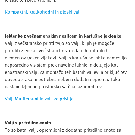
Kompaktni, kratkohodni in ploski valji
Jeklenke z večnamenskim nosilcem in kartušne jeklenke
Valji z večstransko pritrditvijo so valji, ki jih je mogoče
pritrditi z ene ali več strani brez dodatnih pritrdilnih
elementov (razen vijakov). Valji s kartušo se lahko namestijo
neposredno v sistem prek navojne luknje in delujejo kot
enostranski valji. Za montažo teh batnih valjev in priključitev
dovoda zraka ni potrebna nobena dodatna oprema. Tako
nastane izjemno prostorsko varčna razporeditev.
Valji Multimount in valji za privitje
Valji s pritrdilno enoto
To so batni valji, opremljeni z dodatno pritrdilno enoto za