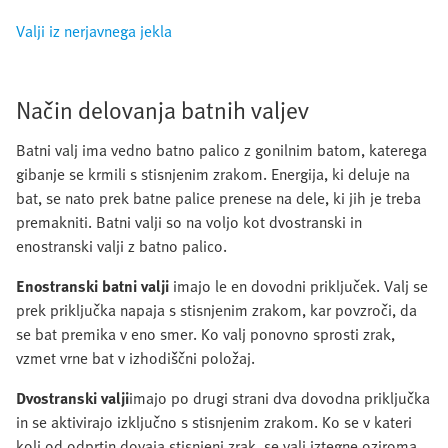
Valji iz nerjavnega jekla
Način delovanja batnih valjev
Batni valj ima vedno batno palico z gonilnim batom, katerega
gibanje se krmili s stisnjenim zrakom. Energija, ki deluje na
bat, se nato prek batne palice prenese na dele, ki jih je treba
premakniti. Batni valji so na voljo kot dvostranski in
enostranski valji z batno palico.
Enostranski batni valji
imajo le en dovodni priključek. Valj se
prek priključka napaja s stisnjenim zrakom, kar povzroči, da
se bat premika v eno smer. Ko valj ponovno sprosti zrak,
vzmet vrne bat v izhodiščni položaj.
Dvostranski valji
imajo po drugi strani dva dovodna priključka
in se aktivirajo izključno s stisnjenim zrakom. Ko se v kateri
koli od odprtin dovaja stisnjeni zrak, se valj iztegne oziroma