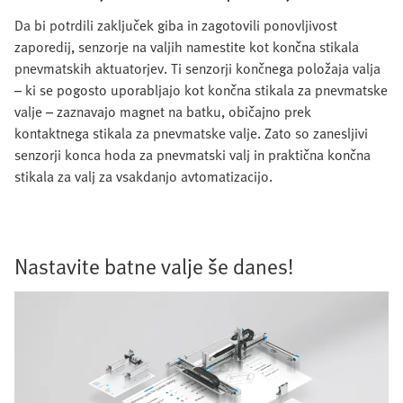
Da bi potrdili zaključek giba in zagotovili ponovljivost
zaporedij, senzorje na valjih namestite kot končna stikala
pnevmatskih aktuatorjev. Ti senzorji končnega položaja valja
– ki se pogosto uporabljajo kot končna stikala za pnevmatske
valje – zaznavajo magnet na batku, običajno prek
kontaktnega stikala za pnevmatske valje. Zato so zanesljivi
senzorji konca hoda za pnevmatski valj in praktična končna
stikala za valj za vsakdanjo avtomatizacijo.
Nastavite batne valje še danes!