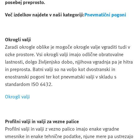
posebej preprosto.
Več izdelkov najdete v naši kategoriji:
Pnevmatični pogoni
Okrogli valji
Zaradi okrogle oblike je mogoče okrogle valje vgraditi tudi v
ozke prostore. Vsi okrogli valji imajo odlične obratovalne
lastnosti, dolgo življenjsko dobo, njjihova vgradnja pa je hitra
in preprosta. Batni valji so na voljo kot dvostranski in
enostranski pogoni ter kot pnevmatski valji v skladu s
standardom ISO 6432.
Okrogli valji
Profilni valji in valji za vezne palice
Profilni valji in valji z vezno palico imajo enake vgradne
vmesnike in enake tehnične podatke, njune mere pa ustrezajo