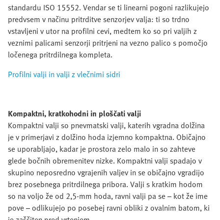
standardu ISO 15552. Vendar se ti linearni pogoni razlikujejo
predvsem v načinu pritrditve senzorjev valja: ti so trdno
vstavljeni v utor na profilni cevi, medtem ko so pri valjih z
veznimi palicami senzorji pritrjeni na vezno palico s pomočjo
ločenega pritrdilnega kompleta.
Profilni valji in valji z vlečnimi sidri
Kompaktni, kratkohodni in ploščati valji
Kompaktni valji so pnevmatski valji, katerih vgradna dolžina
je v primerjavi z dolžino hoda izjemno kompaktna. Običajno
se uporabljajo, kadar je prostora zelo malo in so zahteve
glede bočnih obremenitev nizke. Kompaktni valji spadajo v
skupino neposredno vgrajenih valjev in se običajno vgradijo
brez posebnega pritrdilnega pribora. Valji s kratkim hodom
so na voljo že od 2,5-mm hoda, ravni valji pa se – kot že ime
pove – odlikujejo po posebej ravni obliki z ovalnim batom, ki
je zaščiten pred vrtenjem.