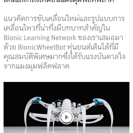
แนวคิดการขับเคลื่อนใหม่และรูปแบบการ
เคลื่อนไหวที่น่าทึ่งมีบทบาทสำคัญใน
Bionic Learning Network ของเราเสมอมา
ด้วย BionicWheelBot หุ่นยนต์เดินได้ที่มี
คุณสมบัติพิเศษมากซึ่งได้รับแรงบันดาลใจ
จากแมงมุมฟลิคฟลาค