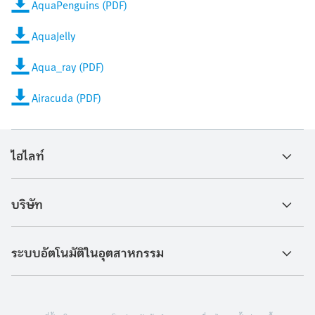
AquaPenguins (PDF)
AquaJelly
Aqua_ray (PDF)
Airacuda (PDF)
ไฮไลท์
บริษัท
ระบบอัตโนมัติในอุตสาหกรรม