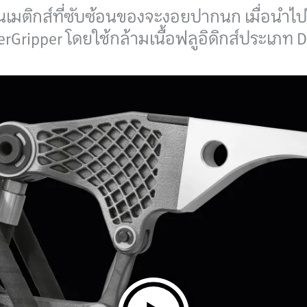
มติกส์ที่ซับซ้อนของจะงอยปากนก เมื่อนำไป
werGripper โดยใช้กล้ามเนื้อฟลูอิดิกส์ประเภท