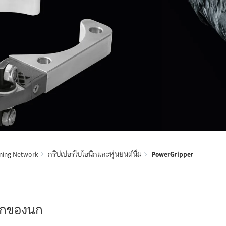
rning Network
กริปเปอร์ไบโอนิกและหุ่นยนต์นิ่ม
PowerGripper
ากของนก