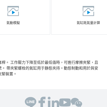
氣動模擬
氣缸耗氣量計算
塞桿。 工作壓力下降至低於最低值時，可進行摩擦夾緊，且
號。 帶夾緊螺栓的氣缸用于静態夾持。動態制動和用於與安
夾緊裝置。