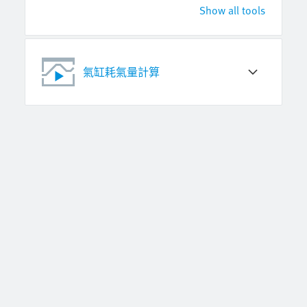
Show all tools
氣缸耗氣量計算
線上購物
註冊帳號，即可下載 CAD 圖檔、查詢價格、下訂單，並收