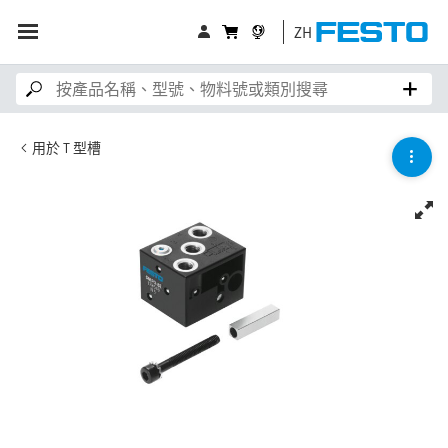
ZH
用於 T 型槽