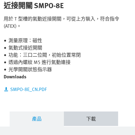
近接開關 SMPO-8E
用於 T 型槽的氣動近接開關，可從上方裝入，符合指令
(ATEX)。
測量原理：磁性
氣動式接近開關
功能：三口二位閥，初始位置常閉
透過內螺紋 M5 進行氣動連接
光學開關狀態指示器
Downloads
SMPO-8E_CN.PDF
產品
下載