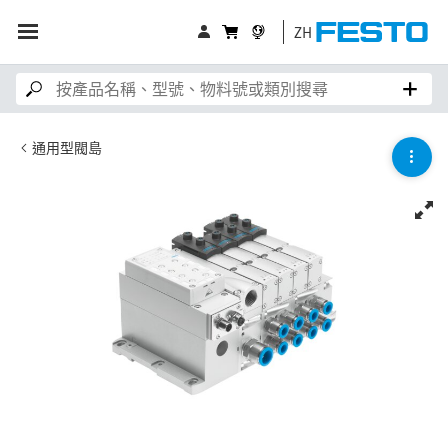
ZH
通用型閥島