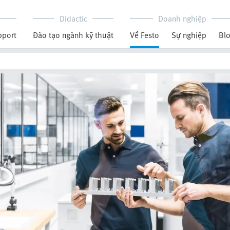
Didactic
Doanh nghiệp
pport
Đào tạo ngành kỹ thuật
Về Festo
Sự nghiệp
Bl