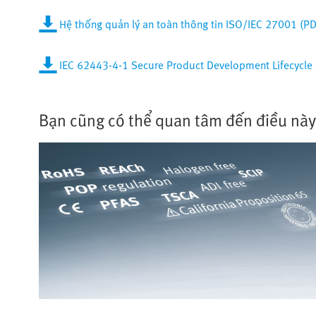
Hệ thống quản lý an toàn thông tin ISO/IEC 27001 (PD
IEC 62443-4-1 Secure Product Development Lifecycle a
Bạn cũng có thể quan tâm đến điều này