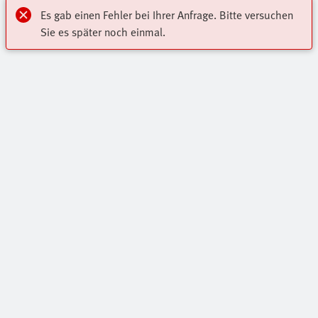
Es gab einen Fehler bei Ihrer Anfrage. Bitte versuchen
Sie es später noch einmal.
Mein Konto
Jetzt auf Services und Informationen von Festo zugreifen.
Highlights
Gleich einloggen oder einfach und schnell neu registrieren!
Online Shop
Registrieren
Kontakt
Registrierung