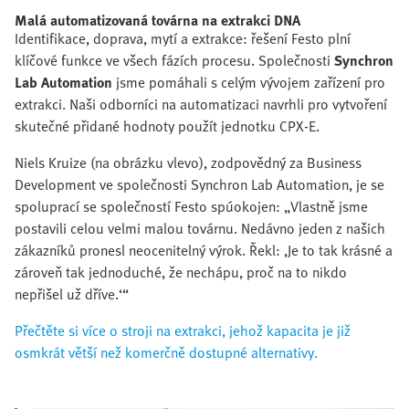
Malá automatizovaná továrna na extrakci DNA
Identifikace, doprava, mytí a extrakce: řešení Festo plní
klíčové funkce ve všech fázích procesu. Společnosti
Synchron
Lab Automation
jsme pomáhali s celým vývojem zařízení pro
extrakci. Naši odborníci na automatizaci navrhli pro vytvoření
skutečné přidané hodnoty použít jednotku CPX-E.
Niels Kruize (na obrázku vlevo), zodpovědný za Business
Development ve společnosti Synchron Lab Automation, je se
spoluprací se společností Festo spúokojen: „Vlastně jsme
postavili celou velmi malou továrnu. Nedávno jeden z našich
zákazníků pronesl neocenitelný výrok. Řekl: ‚Je to tak krásné a
zároveň tak jednoduché, že nechápu, proč na to nikdo
nepřišel už dříve.‘“
Přečtěte si více o stroji na extrakci, jehož kapacita je již
osmkrát větší než komerčně dostupné alternativy.