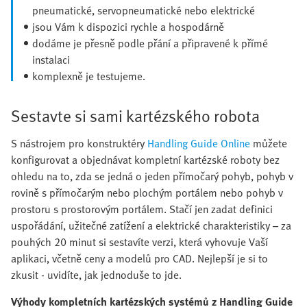
pneumatické, servopneumatické nebo elektrické
jsou Vám k dispozici rychle a hospodárně
dodáme je přesně podle přání a připravené k přímé
instalaci
komplexně je testujeme.
Sestavte si sami kartézského robota
S nástrojem pro konstruktéry
Handling Guide Online
můžete
konfigurovat a objednávat kompletní kartézské roboty bez
ohledu na to, zda se jedná o jeden přímočarý pohyb, pohyb v
rovině s přímočarým nebo plochým portálem nebo pohyb v
prostoru s prostorovým portálem. Stačí jen zadat definici
uspořádání, užitečné zatížení a elektrické charakteristiky – za
pouhých 20 minut si sestavíte verzi, která vyhovuje Vaší
aplikaci, včetně ceny a modelů pro CAD. Nejlepší je si to
zkusit - uvidíte, jak jednoduše to jde.
Výhody kompletních kartézských systémů z Handling Guide