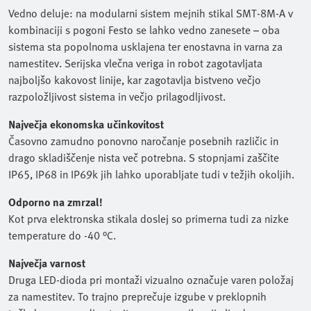
Vedno deluje: na modularni sistem mejnih stikal SMT-8M-A v
kombinaciji s pogoni Festo se lahko vedno zanesete – oba
sistema sta popolnoma usklajena ter enostavna in varna za
namestitev. Serijska vlečna veriga in robot zagotavljata
najboljšo kakovost linije, kar zagotavlja bistveno večjo
razpoložljivost sistema in večjo prilagodljivost.
Največja ekonomska učinkovitost
Časovno zamudno ponovno naročanje posebnih različic in
drago skladiščenje nista več potrebna. S stopnjami zaščite
IP65, IP68 in IP69k jih lahko uporabljate tudi v težjih okoljih.
Odporno na zmrzal!
Kot prva elektronska stikala doslej so primerna tudi za nizke
temperature do -40 °C.
Največja varnost
Druga LED-dioda pri montaži vizualno označuje varen položaj
za namestitev. To trajno preprečuje izgube v preklopnih