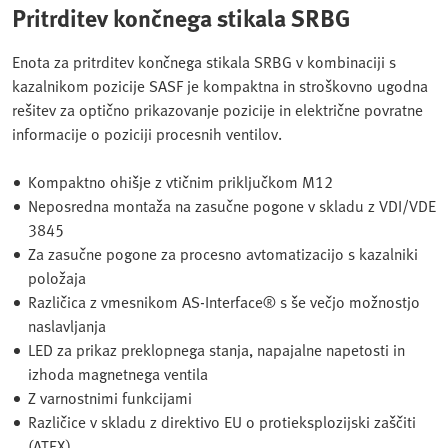
Pritrditev končnega stikala SRBG
Enota za pritrditev končnega stikala SRBG v kombinaciji s
kazalnikom pozicije SASF je kompaktna in stroškovno ugodna
rešitev za optično prikazovanje pozicije in električne povratne
informacije o poziciji procesnih ventilov.
Kompaktno ohišje z vtičnim priključkom M12
Neposredna montaža na zasučne pogone v skladu z VDI/VDE
3845
Za zasučne pogone za procesno avtomatizacijo s kazalniki
položaja
Različica z vmesnikom AS-Interface® s še večjo možnostjo
naslavljanja
LED za prikaz preklopnega stanja, napajalne napetosti in
izhoda magnetnega ventila
Z varnostnimi funkcijami
Različice v skladu z direktivo EU o protieksplozijski zaščiti
(ATEX)