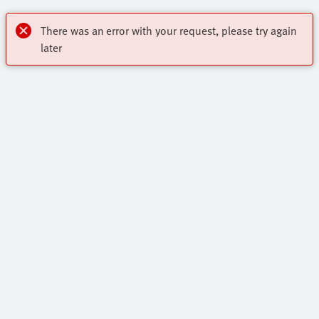
There was an error with your request, please try again
later
Poudarjene vsebine
Osrednji Program Festo Za Avtomatizacijo
Kontakt
Spletna Trgovina
Stopite V Stik Z Nami
Celotna Ponudba Izdelkov Festo
Industrijski segmenti