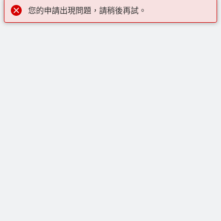
您的申請出現問題，請稍後再試。
線上購物
註冊帳號，即可下載 CAD 圖檔、查詢價格、下訂單，並收
快速連結
取電子報了解最新產品和趨勢。
快速出貨
註冊
聯絡方式
電氣產品組合