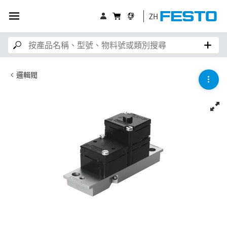
ZH
邏輯閥