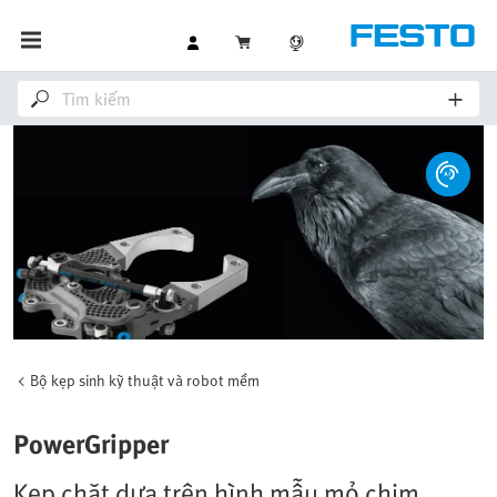
Bộ kẹp sinh kỹ thuật và robot mềm
PowerGripper
Kẹp chặt dựa trên hình mẫu mỏ chim