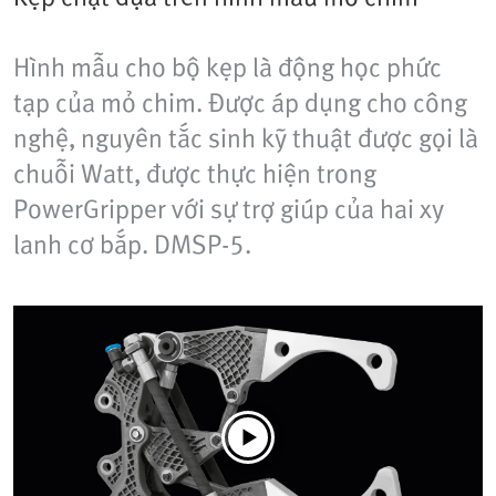
Hình mẫu cho bộ kẹp là động học phức
tạp của mỏ chim. Được áp dụng cho công
nghệ, nguyên tắc sinh kỹ thuật được gọi là
chuỗi Watt, được thực hiện trong
PowerGripper với sự trợ giúp của hai xy
lanh cơ bắp. DMSP-5.