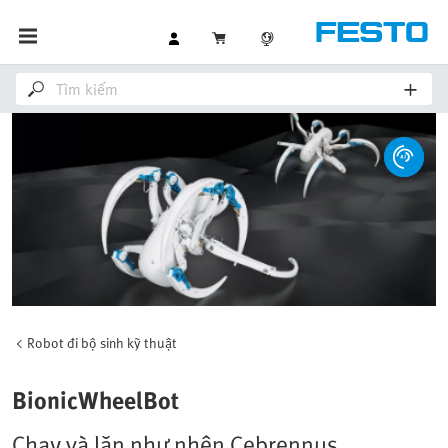
Robot đi bộ sinh kỹ thuật
BionicWheelBot
Chạy và lăn như nhện Cebrennus