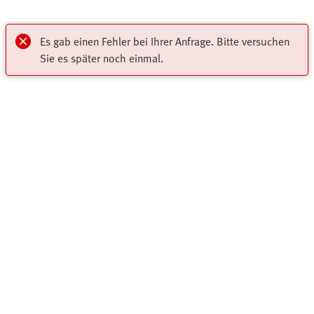
Es gab einen Fehler bei Ihrer Anfrage. Bitte versuchen
Sie es später noch einmal.
Mein Konto
Jetzt auf Services und Informationen von Festo zugreifen.
Highlights
Gleich einloggen oder einfach und schnell neu registrieren!
Online Shop
Anmelden