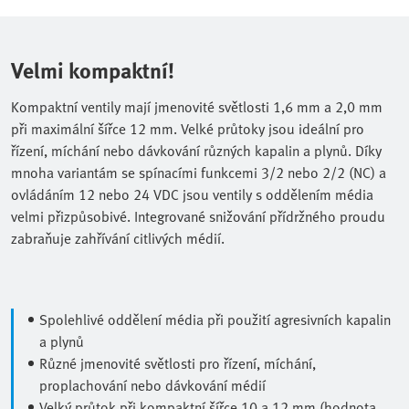
Velmi kompaktní!
Kompaktní ventily mají jmenovité světlosti 1,6 mm a 2,0 mm
při maximální šířce 12 mm. Velké průtoky jsou ideální pro
řízení, míchání nebo dávkování různých kapalin a plynů. Díky
mnoha variantám se spínacími funkcemi 3/2 nebo 2/2 (NC) a
ovládáním 12 nebo 24 VDC jsou ventily s oddělením média
velmi přizpůsobivé. Integrované snižování přídržného proudu
zabraňuje zahřívání citlivých médií.
Spolehlivé oddělení média při použití agresivních kapalin
a plynů
Různé jmenovité světlosti pro řízení, míchání,
proplachování nebo dávkování médií
Velký průtok při kompaktní šířce 10 a 12 mm (hodnota