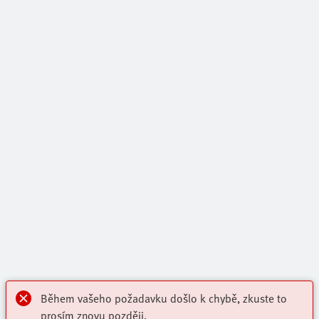
Během vašeho požadavku došlo k chybě, zkuste to
prosím znovu později.