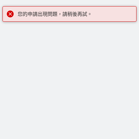
您的申請出現問題，請稍後再試。
線上購物
註冊帳號，即可下載 CAD 圖檔、查詢價格、下訂單，並收
快速連結
取電子報了解最新產品和趨勢。
快速出貨
註冊
聯絡方式
電氣產品組合