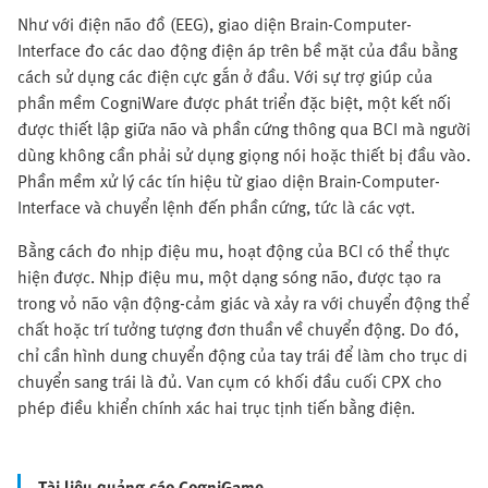
Như với điện não đồ (EEG), giao diện Brain-Computer-
Interface đo các dao động điện áp trên bề mặt của đầu bằng
cách sử dụng các điện cực gắn ở đầu. Với sự trợ giúp của
phần mềm CogniWare được phát triển đặc biệt, một kết nối
được thiết lập giữa não và phần cứng thông qua BCI mà người
dùng không cần phải sử dụng giọng nói hoặc thiết bị đầu vào.
Phần mềm xử lý các tín hiệu từ giao diện Brain-Computer-
Interface và chuyển lệnh đến phần cứng, tức là các vợt.
Bằng cách đo nhịp điệu mu, hoạt động của BCI có thể thực
hiện được. Nhịp điệu mu, một dạng sóng não, được tạo ra
trong vỏ não vận động-cảm giác và xảy ra với chuyển động thể
chất hoặc trí tưởng tượng đơn thuần về chuyển động. Do đó,
chỉ cần hình dung chuyển động của tay trái để làm cho trục di
chuyển sang trái là đủ. Van cụm có khối đầu cuối CPX cho
phép điều khiển chính xác hai trục tịnh tiến bằng điện.
Tài liệu quảng cáo CogniGame