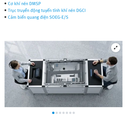
Cơ khí nén DMSP
Trục truyền động tuyến tính khí nén DGCI
Cảm biến quang điện SOEG-E/S