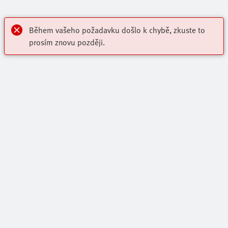
Během vašeho požadavku došlo k chybě, zkuste to
prosím znovu později.
Highlights
Doporučený Sortiment Festo
Kontakt a údaje o společnosti
Online Shop
Virtual Assistant
Všechny Skupiny Výrobků