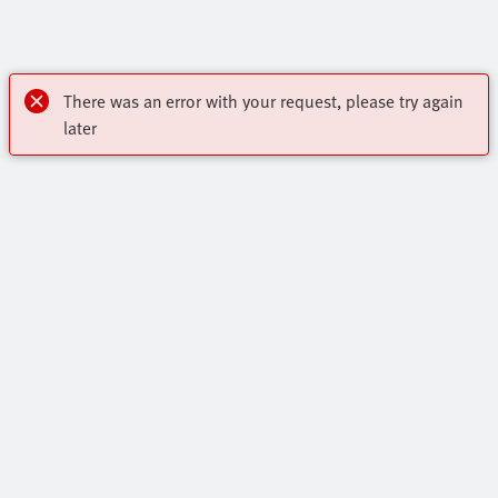
There was an error with your request, please try again
later
Poudarjene vsebine
Osrednji Program Festo Za Avtomatizacijo
Kontakt
Spletna Trgovina