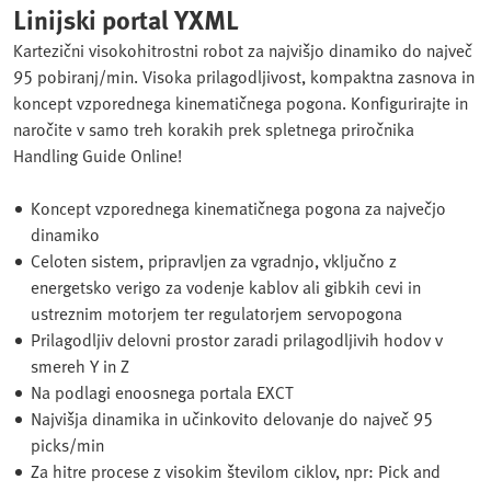
Linijski portal YXML
Kartezični visokohitrostni robot za najvišjo dinamiko do največ
95 pobiranj/min. Visoka prilagodljivost, kompaktna zasnova in
koncept vzporednega kinematičnega pogona. Konfigurirajte in
naročite v samo treh korakih prek spletnega priročnika
Handling Guide Online!
Koncept vzporednega kinematičnega pogona za največjo
dinamiko
Celoten sistem, pripravljen za vgradnjo, vključno z
energetsko verigo za vodenje kablov ali gibkih cevi in
ustreznim motorjem ter regulatorjem servopogona
Prilagodljiv delovni prostor zaradi prilagodljivih hodov v
smereh Y in Z
Na podlagi enoosnega portala EXCT
Najvišja dinamika in učinkovito delovanje do največ 95
picks/min
Za hitre procese z visokim številom ciklov, npr: Pick and