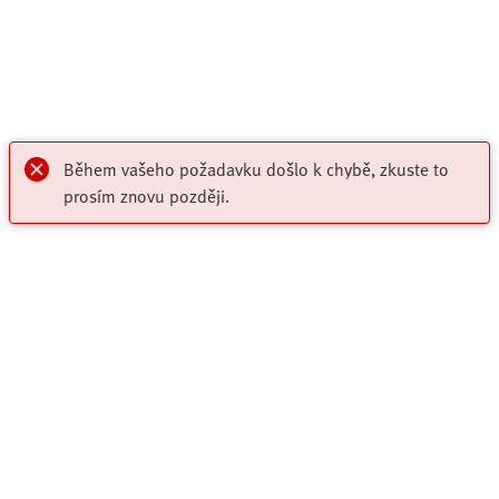
Fullscreen
This is a modal window.
Beginning of dialog window. Escape will cancel and close the
window.
Text
Color
Transparency
Během vašeho požadavku došlo k chybě, zkuste to
Background
prosím znovu později.
Color
Transparency
Window
Color
Transparency
Font Size
Text Edge Style
Font Family
Highlights
Reset
restore all settings to the default values
Done