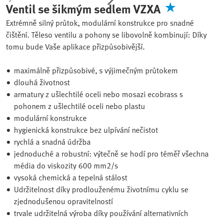
Ventil se šikmým sedlem VZXA
Extrémně silný průtok, modulární konstrukce pro snadné
čištění. Těleso ventilu a pohony se libovolně kombinují: Díky
tomu bude Vaše aplikace přizpůsobivější.
maximálně přizpůsobivé, s výjimečným průtokem
dlouhá životnost
armatury z ušlechtilé oceli nebo mosazi ecobrass s
pohonem z ušlechtilé oceli nebo plastu
modulární konstrukce
hygienická konstrukce bez ulpívání nečistot
rychlá a snadná údržba
jednoduché a robustní: výtečně se hodí pro téměř všechna
média do viskozity 600 mm2/s
vysoká chemická a tepelná stálost
Udržitelnost díky prodlouženému životnímu cyklu se
zjednodušenou opravitelností
trvale udržitelná výroba díky používání alternativních