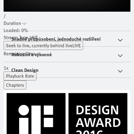
Mute
Current Time
0:00
/
Duration
-:-
Loaded
:
0%
Stream Type
LIVE
Snadné přizpůsobení, jednoduché rozšíření
Seek to live, currently behind live
LIVE
Remaining Time
-
-:-
Robustní a výkonné
1x
Clean Design
Playback Rate
Chapters
Chapters
Descriptions
descriptions off
, selected
Subtitles
subtitles off
, selected
Audio Track